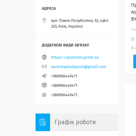
П
Aq
В
вул. Павла Полуботка, 52, офіс
323, Київ, Україна
9
В 
https://spservice.prom.ua
servicesplashpool@gmail.com
+380966449471
+380966449471
+380966449471
Графік роботи