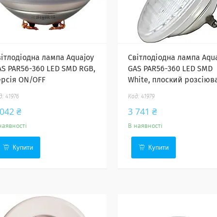
вітлодіодна лампа Aquajoy
Світлодіодна лампа Aqu
AS PAR56-360 LED SMD RGB,
GAS PAR56-360 LED SMD
ерсія ON/OFF
White, плоский розсіюв
41976
41979
 042 ₴
3 741 ₴
наявності
В наявності
Купити
Купити