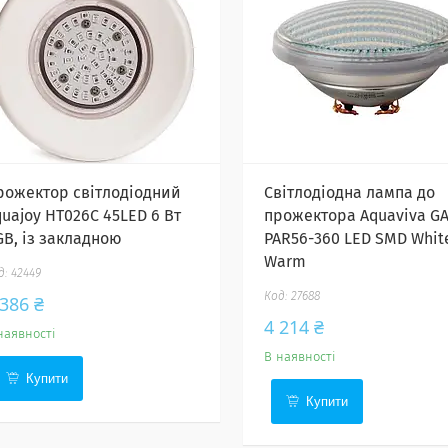
рожектор світлодіодний
Світлодіодна лампа до
quajoy HT026C 45LED 6 Вт
прожектора Aquaviva G
GB, із закладною
PAR56-360 LED SMD Whit
Warm
42449
27688
 386 ₴
4 214 ₴
наявності
В наявності
Купити
Купити