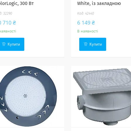
lorLogic, 300 Вт
White, із закладною
32290
42440
0 710 ₴
6 149 ₴
наявності
В наявності
Купити
Купити