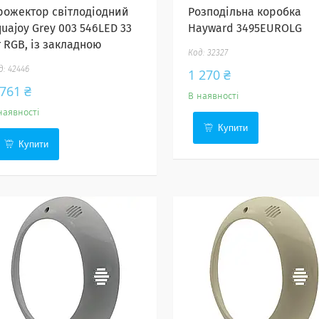
рожектор світлодіодний
Розподільна коробка
uajoy Grey 003 546LED 33
Hayward 3495EUROLG
т RGB, із закладною
32327
42446
1 270 ₴
 761 ₴
В наявності
наявності
Купити
Купити