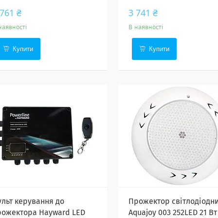
 761 ₴
3 741 ₴
наявності
В наявності
Купити
Купити
ульт керування до
Прожектор світлодіодн
рожектора Hayward LED
Aquajoy 003 252LED 21 Вт