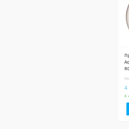
П
A
R
4
В 