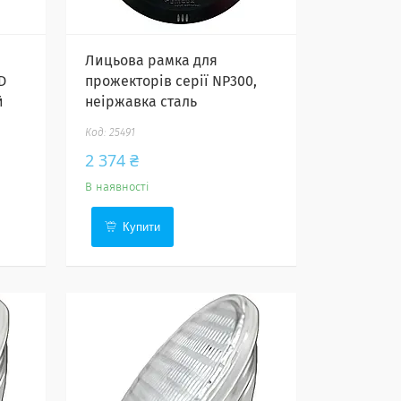
Лицьова рамка для
D
прожекторів серії NP300,
й
неіржавка сталь
25491
2 374 ₴
В наявності
Купити