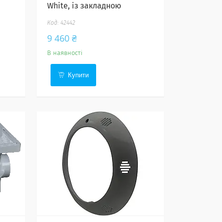
White, із закладною
42442
9 460 ₴
В наявності
Купити