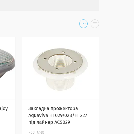
ajoy
Закладна прожектора
Aquaviva HT029/028/HT227
під лайнер ACS029
17781