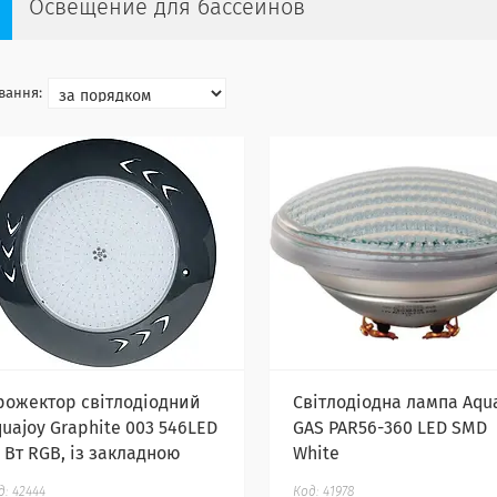
Освещение для бассейнов
рожектор світлодіодний
Світлодіодна лампа Aqu
quajoy Graphite 003 546LED
GAS PAR56-360 LED SMD
 Вт RGB, із закладною
White
42444
41978