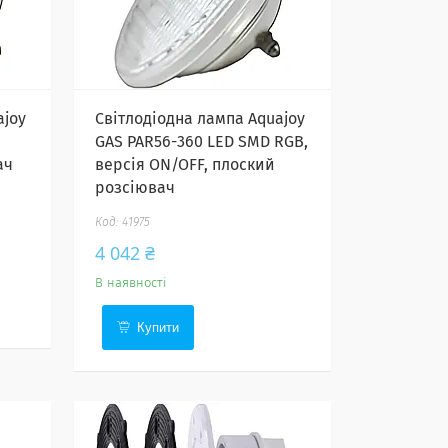
ajoy
Світлодіодна лампа Aquajoy
GAS PAR56-360 LED SMD RGB,
ач
версія ON/OFF, плоский
розсіювач
41975
4 042 ₴
В наявності
Купити