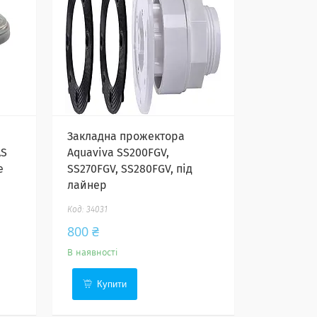
Закладна прожектора
AS
Aquaviva SS200FGV,
e
SS270FGV, SS280FGV, під
лайнер
34031
800 ₴
В наявності
Купити