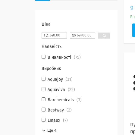
9
В 
Ціна
Наявність
В наявності
75
Виробник
Aquajoy
31
Aquaviva
22
Barchemicals
3
Bestway
2
Emaux
7
П
Ще 4
п