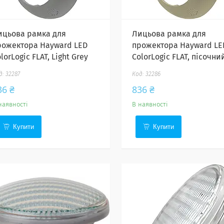
ицьова рамка для
Лицьова рамка для
рожектора Hayward LED
прожектора Hayward LE
lorLogic FLAT, Light Grey
ColorLogic FLAT, пісочни
32287
32286
36 ₴
836 ₴
наявності
В наявності
Купити
Купити