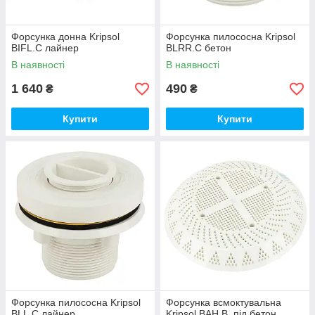
Форсунка донна Kripsol
Форсунка пилососна Kripsol
BIFL.C лайнер
BLRR.C бетон
В наявності
В наявності
1 640
490
₴
₴
Купити
Купити
Форсунка пилососна Kripsol
Форсунка всмоктувальна
BLL.C лайнер
Kripsol BAH.B, під бетон