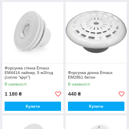
Форсунка стінна Emaux
EM4414 лайнер, 5 м3/год
Форсунка донна Emaux
(сопло "круг")
EM2861 бетон
В наявності
В наявності
1 180
440
₴
₴
Купити
Купити