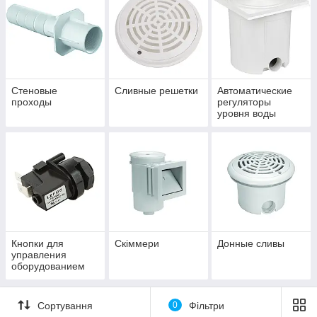
Стеновые
Сливные решетки
Автоматические
проходы
регуляторы
уровня воды
Кнопки для
Скіммери
Донные сливы
управления
оборудованием
Сортування
0
Фільтри