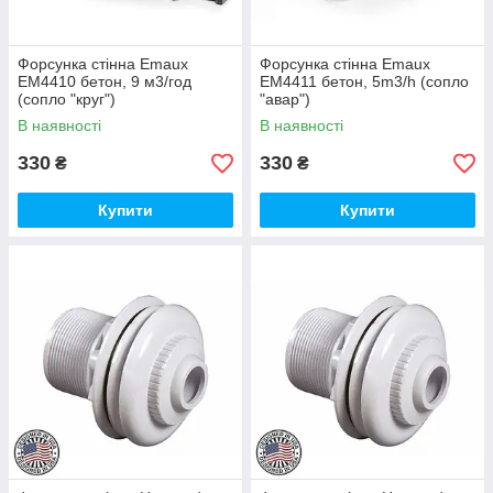
Форсунка стінна Emaux
Форсунка стінна Emaux
EM4410 бетон, 9 м3/год
EM4411 бетон, 5m3/h (сопло
(сопло "круг")
"авар")
В наявності
В наявності
330
330
₴
₴
Купити
Купити