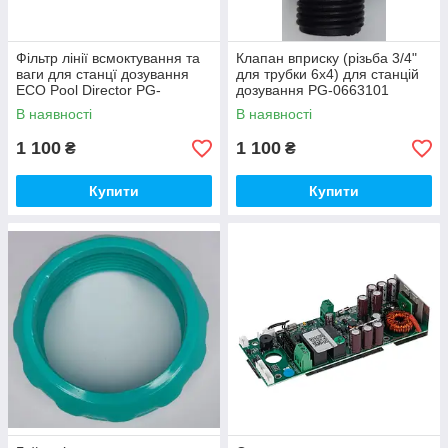
Фільтр лінії всмоктування та
Клапан вприску (різьба 3/4"
ваги для cтанцї дозування
для трубки 6х4) для станцій
ECO Pool Director PG-
дозування PG-0663101
0663112
В наявності
В наявності
1 100
1 100
₴
₴
Купити
Купити