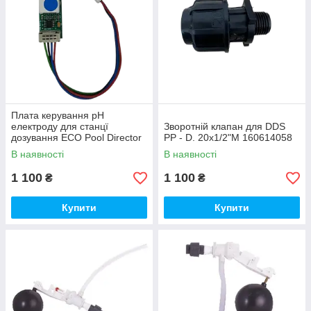
Плата керування рН
електроду для cтанцї
Зворотній клапан для DDS
дозування ECO Pool Director
PP - D. 20x1/2"M 160614058
PG-EB71694
В наявності
В наявності
1 100
1 100
₴
₴
Купити
Купити