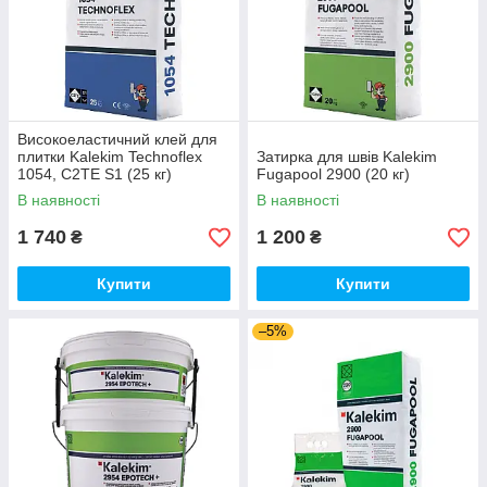
Високоеластичний клей для
плитки Kalekim Technoflex
Затирка для швів Kalekim
1054, C2TE S1 (25 кг)
Fugapool 2900 (20 кг)
В наявності
В наявності
1 740
1 200
₴
₴
Купити
Купити
–5%