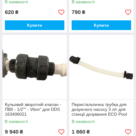
В наявності
В наявності
620
790
₴
₴
Купити
Купити
Кульовий зворотній клапан -
Перистальтична трубка для
ПВХ - 1/2"" - Viton" для DDS
дозуючого насосу 3 л/г для
163406021
станції дозування ECO Pool
Director 06PD0301SP1
В наявності
В наявності
9 940
1 660
₴
₴