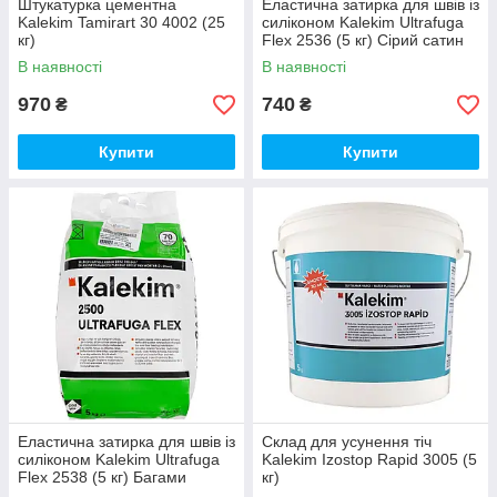
Штукатурка цементна
Еластична затирка для швів із
Kalekim Tamirart 30 4002 (25
силіконом Kalekim Ultrafuga
кг)
Flex 2536 (5 кг) Сірий сатин
В наявності
В наявності
970
740
₴
₴
Купити
Купити
Еластична затирка для швів із
Склад для усунення тіч
силіконом Kalekim Ultrafuga
Kalekim Izostop Rapid 3005 (5
Flex 2538 (5 кг) Багами
кг)
бежевий