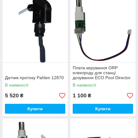
Плата керування ORP
електроду для cтанцї
Датчик протоку Pahlen 12870
дозування ECO Pool Director
PG-EB71693
В наявності
В наявності
5 520
1 100
₴
₴
Купити
Купити